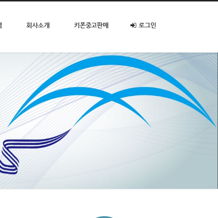
템
회사소개
키폰중고판매
로그인