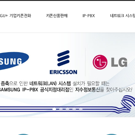
LGU+ 기업키폰전화
키폰신품판매
IP-PBX
네트워크 시스